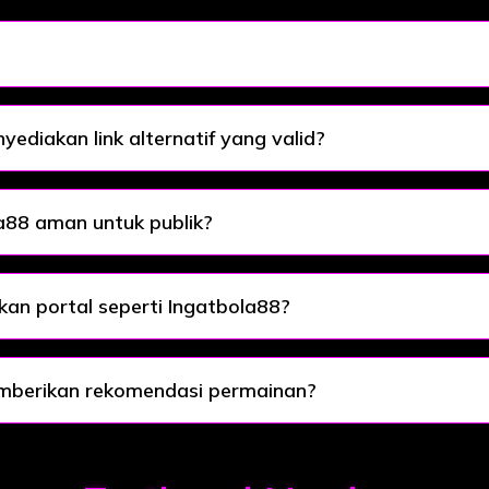
ediakan link alternatif yang valid?
a88 aman untuk publik?
n portal seperti Ingatbola88?
mberikan rekomendasi permainan?