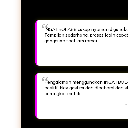
INGATBOLA88 cukup nyaman digunakan 
Tampilan sederhana, proses login cepa
gangguan saat jam ramai.
Pengalaman menggunakan INGATBOLA8
positif. Navigasi mudah dipahami dan s
perangkat mobile.
-