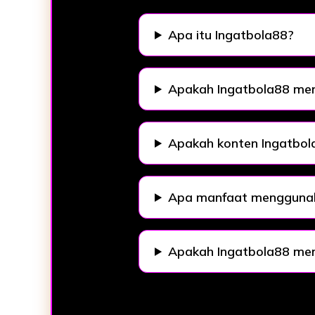
Apa itu Ingatbola88?
Apakah Ingatbola88 meny
Apakah konten Ingatbol
Apa manfaat menggunaka
Apakah Ingatbola88 me