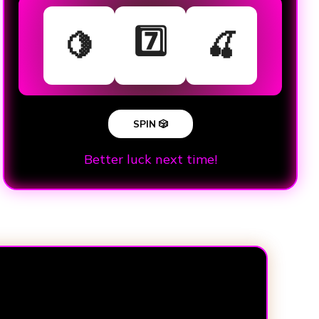
7️⃣
🍋
🍒
SPIN 🎲
Better luck next time!