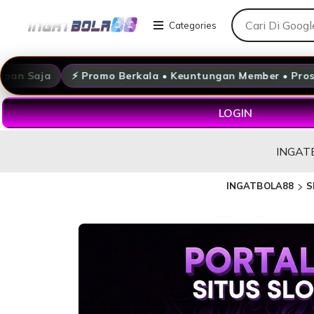
Skip
Search
INGATBOLA88
to
Categories
for
Content
items
or
shops
Keuntungan Member • Proses Praktis
💎 Desain Simpel •
LOGIN
INGAT
INGATBOLA88
S