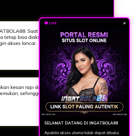
×
🔴 LIVE
NGATBOLA88. Saat link utama
a tetap bisa diakses tanpa ribet. Cocok
in akses lancar.
- Bryan Kenzo Sakti
n kesan rapi dan praktis. Semua
emukan, sehingga tidak perlu waktu
- Ethan Zayn Akira
SELAMAT DATANG DI INGATBOLA88
Apabila akses utama tidak dapat dibuka,